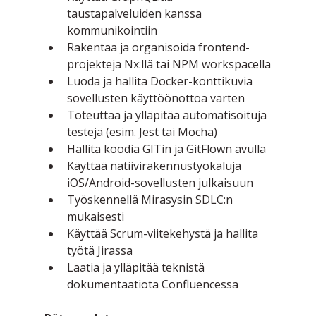
taustapalveluiden kanssa 
kommunikointiin
Rakentaa ja organisoida frontend-
projekteja Nx:llä tai NPM workspacella
Luoda ja hallita Docker-konttikuvia 
sovellusten käyttöönottoa varten
Toteuttaa ja ylläpitää automatisoituja 
testejä (esim. Jest tai Mocha)
Hallita koodia GITin ja GitFlown avulla
Käyttää natiivirakennustyökaluja 
iOS/Android-sovellusten julkaisuun
Työskennellä Mirasysin SDLC:n 
mukaisesti
Käyttää Scrum-viitekehystä ja hallita 
työtä Jirassa
Laatia ja ylläpitää teknistä 
dokumentaatiota Confluencessa