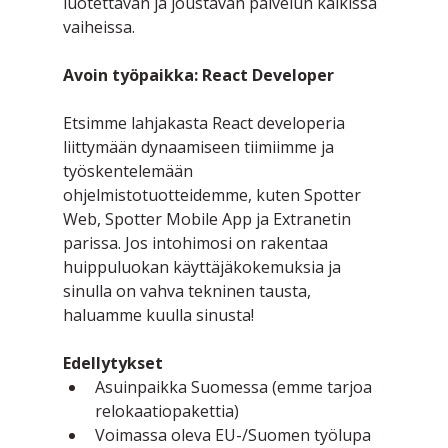
luotettavan ja joustavan palvelun kaikissa 
vaiheissa.
Avoin työpaikka: React Developer
Etsimme lahjakasta React developeria 
liittymään dynaamiseen tiimiimme ja 
työskentelemään 
ohjelmistotuotteidemme, kuten Spotter 
Web, Spotter Mobile App ja Extranetin 
parissa. Jos intohimosi on rakentaa 
huippuluokan käyttäjäkokemuksia ja 
sinulla on vahva tekninen tausta, 
haluamme kuulla sinusta!
Edellytykset
Asuinpaikka Suomessa (emme tarjoa 
relokaatiopakettia)
Voimassa oleva EU-/Suomen työlupa