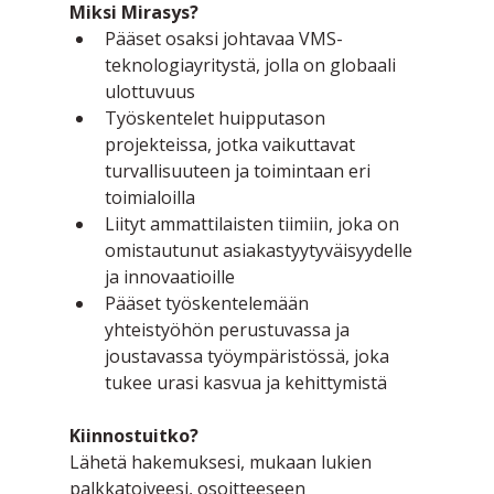
Miksi Mirasys?
Pääset osaksi johtavaa VMS-
teknologiayritystä, jolla on globaali 
ulottuvuus
Työskentelet huipputason 
projekteissa, jotka vaikuttavat 
turvallisuuteen ja toimintaan eri 
toimialoilla
Liityt ammattilaisten tiimiin, joka on 
omistautunut asiakastyytyväisyydelle 
ja innovaatioille
Pääset työskentelemään 
yhteistyöhön perustuvassa ja 
joustavassa työympäristössä, joka 
tukee urasi kasvua ja kehittymistä
Kiinnostuitko?
Lähetä hakemuksesi, mukaan lukien 
palkkatoiveesi, osoitteeseen 