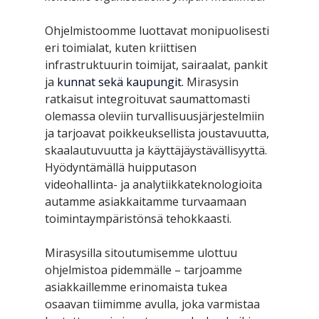
Ohjelmistoomme luottavat monipuolisesti 
eri toimialat, kuten kriittisen 
infrastruktuurin toimijat, sairaalat, pankit 
ja 
kunnat sekä kaupungit. 
Mirasysin 
ratkaisut integroituvat saumattomasti 
olemassa oleviin turvallisuusjärjestelmiin 
ja tarjoavat poikkeuksellista joustavuutta, 
skaalautuvuutta ja käyttäjäystävällisyyttä. 
Hyödyntämällä huipputason 
videohallinta- ja analytiikkateknologioita 
autamme asiakkaitamme turvaamaan 
toimintaympäristönsä tehokkaasti.
Mirasysilla sitoutumisemme ulottuu 
ohjelmistoa pidemmälle – tarjoamme 
asiakkaillemme erinomaista tukea 
osaavan tiimimme avulla, joka varmistaa 