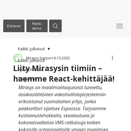
Hanki
Extranet
demo
Kaikki julkaisut
Mirasys Support
6.10.2025
Kaikki julkaisut
Liity Mirasysin tiimiin –
Ajankohtaista
haemme React-kehittäjää!
Työpaikat
Mirasys on maailmanlaajuisesti tunnettu, 
asiakaslähtöinen videohallintajärjestelmiin 
erikoistunut suomalainen yritys, jonka 
pääkonttori sijaitsee Espoossa. Tarjoamme 
kustannustehokkaita, skaalautuvia ja 
kokonaisvaltaisia VMS-ratkaisuja kaiken 
kokoisille organisaatioille ympäri maailmaa.