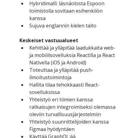
Hybridimalli: läsnäolosta Espoon 
toimistolla sovitaan esihenkilön 
kanssa
Sujuva englannin kielen taito
Keskeiset vastuualueet
Kehittää ja ylläpitää laadukkaita web- 
ja mobiilisovelluksia Reactilla ja React 
Nativella (iOS ja Android)
Toteuttaa ja ylläpitää push-
ilmoitustoimintoja
Hallita tilaa tehokkaasti React-
sovelluksissa
Yhteistyö eri tiimien kanssa 
ratkaisujen integroimiseksi olemassa 
oleviin turvallisuusjärjestelmiin
Yhteistyö suunnittelijoiden kanssa 
Figmaa hyödyntäen
Käyttää GraphQL:ää 