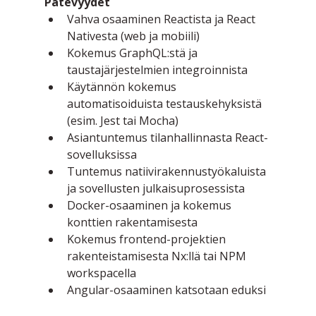
Pätevyydet
Vahva osaaminen Reactista ja React 
Nativesta (web ja mobiili)
Kokemus GraphQL:stä ja 
taustajärjestelmien integroinnista
Käytännön kokemus 
automatisoiduista testauskehyksistä 
(esim. Jest tai Mocha)
Asiantuntemus tilanhallinnasta React-
sovelluksissa
Tuntemus natiivirakennustyökaluista 
ja sovellusten julkaisuprosessista
Docker-osaaminen ja kokemus 
konttien rakentamisesta
Kokemus frontend-projektien 
rakenteistamisesta Nx:llä tai NPM 
workspacella
Angular-osaaminen katsotaan eduksi