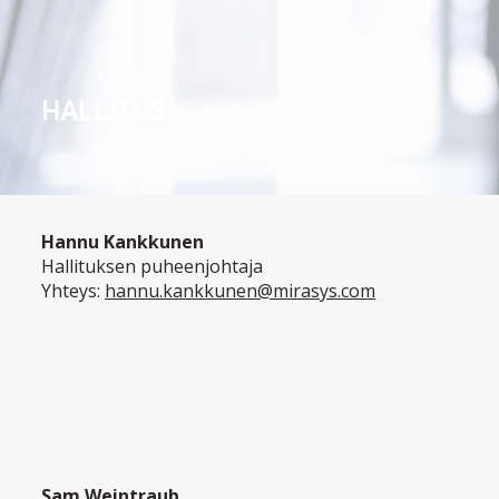
HALLITUS
Hannu Kankkunen
Hallituksen puheenjohtaja
Yhteys:
hannu.kankkunen@mirasys.com
Sam Weintraub