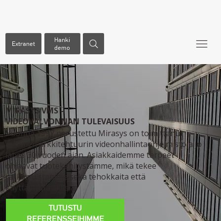
Hanki
Extranet
demo
MIRASYS VMS –
VIDEOVALVONNAN TULEVAISUUS
Vuonna 1997 perustettu Mirasys on toimittanut
avoimen arkkitehtuurin videonhallintaohjelmistoja jo
lähes 30 vuoden ajan. Asiakkaidemme tarpeet
ohjaavat tuotekehitystämme, mikä tekee
ratkaisuistamme sekä tehokkaita että
käyttäjäystävällisiä.
TUTUSTU
REFERENSSEIHIMME