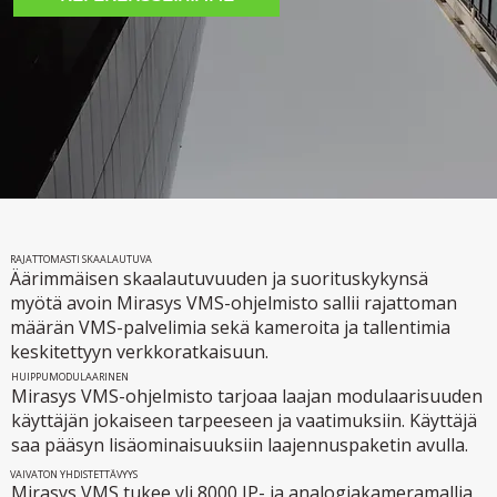
RAJATTOMASTI SKAALAUTUVA
Äärimmäisen skaalautuvuuden ja suorituskykynsä
myötä avoin Mirasys VMS-ohjelmisto sallii rajattoman
määrän VMS-palvelimia sekä kameroita ja tallentimia
keskitettyyn verkkoratkaisuun.
HUIPPUMODULAARINEN
Mirasys VMS-ohjelmisto tarjoaa laajan modulaarisuuden
käyttäjän jokaiseen tarpeeseen ja vaatimuksiin. Käyttäjä
saa pääsyn lisäominaisuuksiin laajennuspaketin avulla.
VAIVATON YHDISTETTÄVYYS
Mirasys VMS tukee yli 8000 IP- ja analogiakameramallia