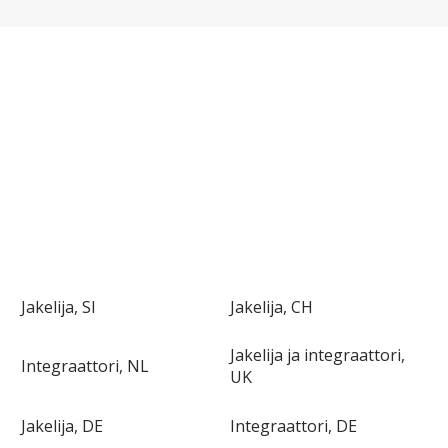
LÖYDÄ PAIKALLINEN JAKELIJASI TAI
INTEGRAATTORISI EUROOPASSA
Jakelija, SI
Jakelija, CH
Jakelija ja integraattori,
Integraattori, NL
UK
Jakelija, DE
Integraattori, DE