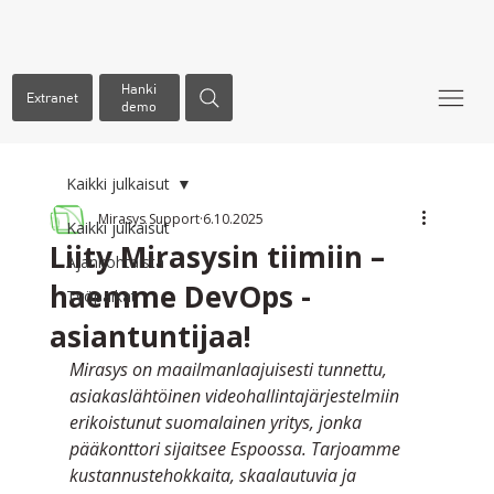
Hanki
Extranet
demo
Kaikki julkaisut
Mirasys Support
6.10.2025
Kaikki julkaisut
Liity Mirasysin tiimiin –
Ajankohtaista
haemme DevOps -
Työpaikat
asiantuntijaa!
Mirasys on maailmanlaajuisesti tunnettu, 
asiakaslähtöinen videohallintajärjestelmiin 
erikoistunut suomalainen yritys, jonka 
pääkonttori sijaitsee Espoossa. Tarjoamme 
kustannustehokkaita, skaalautuvia ja 