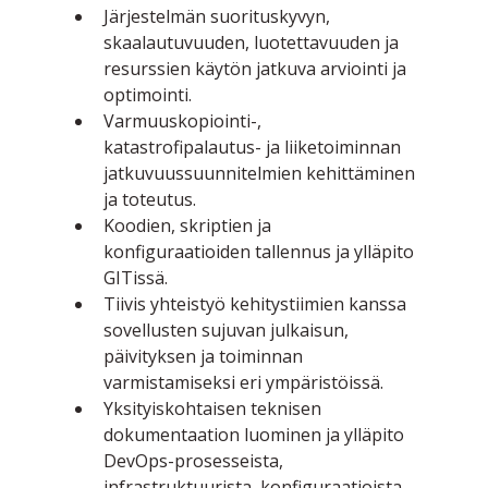
Järjestelmän suorituskyvyn, 
skaalautuvuuden, luotettavuuden ja 
resurssien käytön jatkuva arviointi ja 
optimointi.
Varmuuskopiointi-, 
katastrofipalautus- ja liiketoiminnan 
jatkuvuussuunnitelmien kehittäminen 
ja toteutus.
Koodien, skriptien ja 
konfiguraatioiden tallennus ja ylläpito 
GITissä.
Tiivis yhteistyö kehitystiimien kanssa 
sovellusten sujuvan julkaisun, 
päivityksen ja toiminnan 
varmistamiseksi eri ympäristöissä.
Yksityiskohtaisen teknisen 
dokumentaation luominen ja ylläpito 
DevOps-prosesseista, 
infrastruktuurista, konfiguraatioista 