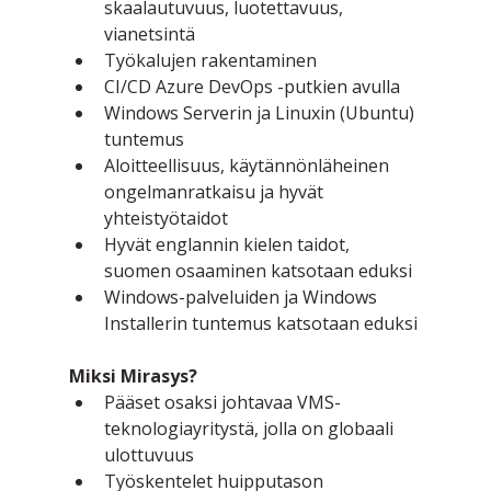
skaalautuvuus, luotettavuus, 
vianetsintä
Työkalujen rakentaminen
CI/CD Azure DevOps -putkien avulla
Windows Serverin ja Linuxin (Ubuntu) 
tuntemus
Aloitteellisuus, käytännönläheinen 
ongelmanratkaisu ja hyvät 
yhteistyötaidot
Hyvät englannin kielen taidot, 
suomen osaaminen katsotaan eduksi
Windows-palveluiden ja Windows 
Installerin tuntemus katsotaan eduksi
Miksi Mirasys?
Pääset osaksi johtavaa VMS-
teknologiayritystä, jolla on globaali 
ulottuvuus
Työskentelet huipputason 