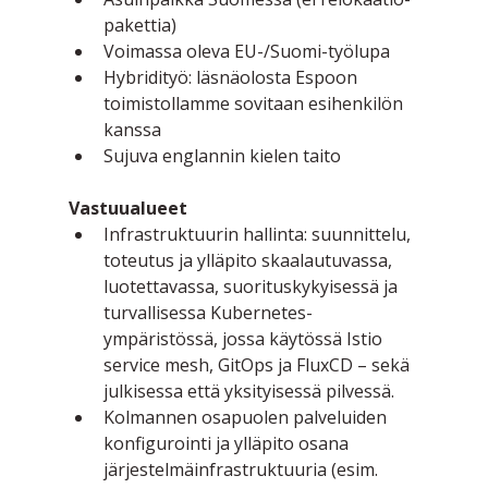
pakettia)
Voimassa oleva EU-/Suomi-työlupa
Hybridityö: läsnäolosta Espoon 
toimistollamme sovitaan esihenkilön 
kanssa
Sujuva englannin kielen taito
Vastuualueet
Infrastruktuurin hallinta: suunnittelu, 
toteutus ja ylläpito skaalautuvassa, 
luotettavassa, suorituskykyisessä ja 
turvallisessa Kubernetes-
ympäristössä, jossa käytössä Istio 
service mesh, GitOps ja FluxCD – sekä 
julkisessa että yksityisessä pilvessä.
Kolmannen osapuolen palveluiden 
konfigurointi ja ylläpito osana 
järjestelmäinfrastruktuuria (esim. 