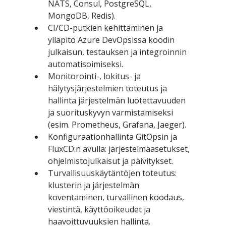
NATS, Consul, PostgreSQL, 
MongoDB, Redis).
CI/CD-putkien kehittäminen ja 
ylläpito Azure DevOpsissa koodin 
julkaisun, testauksen ja integroinnin 
automatisoimiseksi.
Monitorointi-, lokitus- ja 
hälytysjärjestelmien toteutus ja 
hallinta järjestelmän luotettavuuden 
ja suorituskyvyn varmistamiseksi 
(esim. Prometheus, Grafana, Jaeger).
Konfiguraationhallinta GitOpsin ja 
FluxCD:n avulla: järjestelmäasetukset, 
ohjelmistojulkaisut ja päivitykset.
Turvallisuuskäytäntöjen toteutus: 
klusterin ja järjestelmän 
koventaminen, turvallinen koodaus, 
viestintä, käyttöoikeudet ja 
haavoittuvuuksien hallinta.