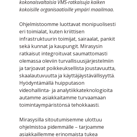
kokonaisvaltaisia VMS-ratkaisuja kaiken 
kokoisille organisaatioille ympäri maailmaa.
Ohjelmistoomme luottavat monipuolisesti 
eri toimialat, kuten kriittisen 
infrastruktuurin toimijat, sairaalat, pankit 
sekä kunnat ja kaupungit. Mirasysin 
ratkaisut integroituvat saumattomasti 
olemassa oleviin turvallisuusjärjestelmiin 
ja tarjoavat poikkeuksellista joustavuutta, 
skaalautuvuutta ja käyttäjäystävällisyyttä. 
Hyödyntämällä huipputason 
videohallinta- ja analytiikkateknologioita 
autamme asiakkaitamme turvaamaan 
toimintaympäristönsä tehokkaasti.
Mirasysilla sitoutumisemme ulottuu 
ohjelmistoa pidemmälle – tarjoamme 
asiakkaillemme erinomaista tukea 