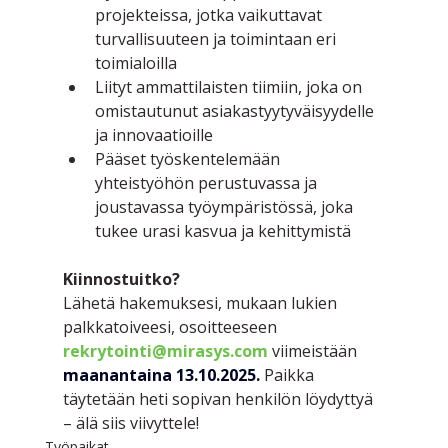
projekteissa, jotka vaikuttavat 
turvallisuuteen ja toimintaan eri 
toimialoilla
Liityt ammattilaisten tiimiin, joka on 
omistautunut asiakastyytyväisyydelle 
ja innovaatioille
Pääset työskentelemään 
yhteistyöhön perustuvassa ja 
joustavassa työympäristössä, joka 
tukee urasi kasvua ja kehittymistä
Kiinnostuitko?
Lähetä hakemuksesi, mukaan lukien 
palkkatoiveesi, osoitteeseen 
rekrytointi@mirasys.com
 viimeistään 
maanantaina 13.10.2025.
 Paikka 
täytetään heti sopivan henkilön löydyttyä 
– älä siis viivyttele!
Työpaikat