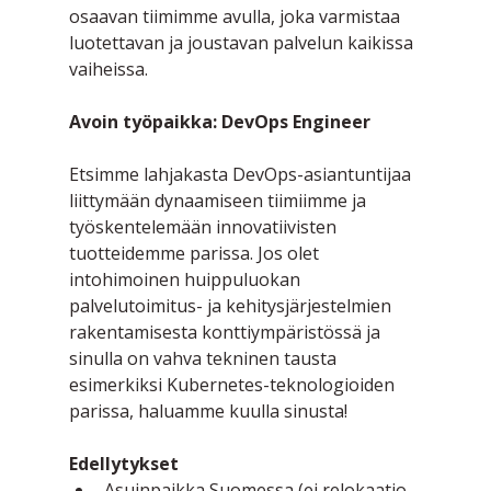
osaavan tiimimme avulla, joka varmistaa 
luotettavan ja joustavan palvelun kaikissa 
vaiheissa.
Avoin työpaikka: DevOps Engineer
Etsimme lahjakasta DevOps-asiantuntijaa 
liittymään dynaamiseen tiimiimme ja 
työskentelemään innovatiivisten 
tuotteidemme parissa. Jos olet 
intohimoinen huippuluokan 
palvelutoimitus- ja kehitysjärjestelmien 
rakentamisesta konttiympäristössä ja 
sinulla on vahva tekninen tausta 
esimerkiksi Kubernetes-teknologioiden 
parissa, haluamme kuulla sinusta!
Edellytykset
Asuinpaikka Suomessa (ei relokaatio-