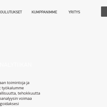
KOULUTUKSET
KUMPPANIMME
YRITYS
NALYTIIKAN
aan toimintoja ja
ät työkalumme
allisuutta, tehokkuutta
oanalyysin voimaa
agoidaksesi