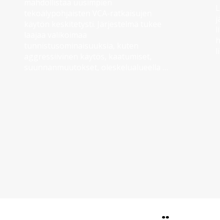
mahdollistaa uusimpien 
L
tekoälypohjaisten VCA-ratkaisujen 
j
käytön keskitetysti. Järjestelmä tukee 
l
laajaa valikoimaa 
h
tunnistusominaisuuksia, kuten 
l
aggressiivinen käytös, kaatumiset, 
h
suunnanmuutokset, oleskelualueella 
p
viipyminen sekä henkilöt, joilla on kädet 
ylhäällä.