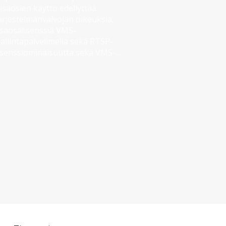
isäosien käyttö edellyttää 
ärjestelmänvalvojan oikeuksia, 
isäosalisenssiä VMS-
allintapalvelimella sekä RTSP-
isenssiominaisuutta sekä VMS-
allintapalvelimella että VMS-
alvelimella.