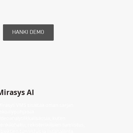
HANKI DEMO
Mirasys AI
irasys VMS sisältää oman sarjan 
ekoälypohjaisia 
ideoanalytiikkalisäosia, kuten 
enkilöhaku, rekisterikilpien tunnistus, 
bjektien tunnistus ja listahallinta. 