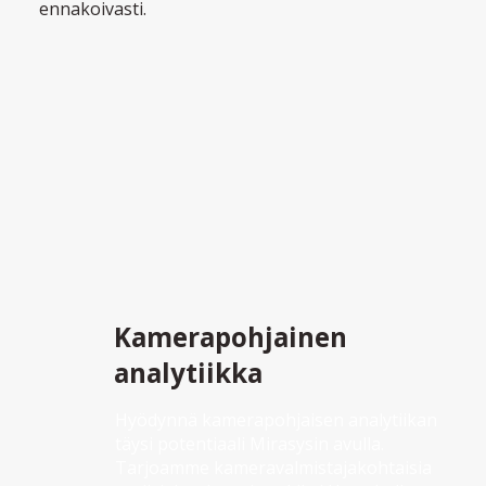
ennakoivasti.
Kamerapohjainen
analytiikka
Hyödynnä kamerapohjaisen analytiikan 
täysi potentiaali Mirasysin avulla. 
Tarjoamme kameravalmistajakohtaisia 