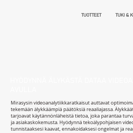
TUOTTEET
TUKI & 
HYÖDYNNÄ ÄLYKÄSTÄ DATAA VIDEOA
AVULLA
Mirasysin videoanalytiikkaratkaisut auttavat optimoim
tekemään älykkäämpiä päätöksiä reaaliajassa. Älykkä
tarjoavat käytännönläheistä tietoa, joka parantaa turv
ja asiakaskokemusta. Hyödynnä tekoälypohjaisen vide
tunnistaaksesi kaavat, ennakoidaksesi ongelmat ja re