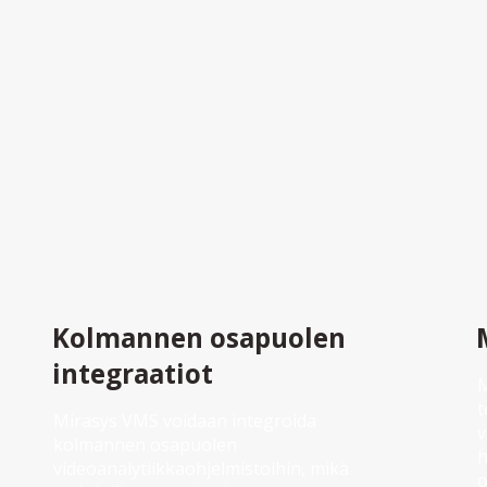
Kolmannen osapuolen
integraatiot
M
t
Mirasys VMS voidaan integroida 
v
kolmannen osapuolen 
h
videoanalytiikkaohjelmistoihin, mikä 
o