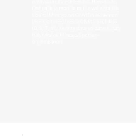
natiiviajureita esimerkiksi Hanwhalle, 
Dahualle ja monille muille valmistajille. 
Lisäksi Mirasys on ONVIFin aktiivinen 
jäsen ja tukee useita ONVIF-profiileja 
(G, S, T, M). Kerätty data voidaan liittää 
hälytyksiksi Mirasys Spotter -
ohjelmistoon.