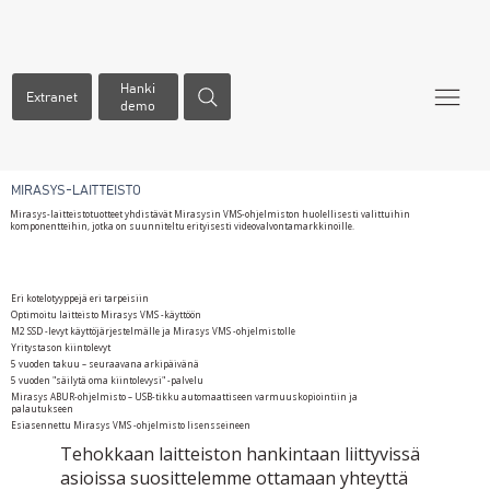
Hanki
Extranet
demo
MIRASYS-LAITTEISTO
Mirasys-laitteistotuotteet yhdistävät Mirasysin VMS-ohjelmiston huolellisesti valittuihin
komponentteihin, jotka on suunniteltu erityisesti videovalvontamarkkinoille.
MIKSI MIRASYS-LAITTEISTO?
Eri kotelotyyppejä eri tarpeisiin
Optimoitu laitteisto Mirasys VMS -käyttöön
M2 SSD -levyt käyttöjärjestelmälle ja Mirasys VMS -ohjelmistolle
Yritystason kiintolevyt
5 vuoden takuu – seuraavana arkipäivänä
5 vuoden "säilytä oma kiintolevysi" -palvelu
Mirasys ABUR-ohjelmisto – USB-tikku automaattiseen varmuuskopiointiin ja
palautukseen
Esiasennettu Mirasys VMS -ohjelmisto lisensseineen
Tehokkaan laitteiston hankintaan liittyvissä
asioissa suosittelemme ottamaan yhteyttä