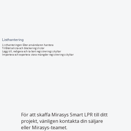
Listhantering
Listhanteringen låter användaren hantera
Tillåtelselista och blockeringslistor
Lägg till, redigera och ta bort registreringsskyltar
Importera och exportera stora mängder registreringsskyltar
För att skaffa Mirasys Smart LPR till ditt
projekt, vänligen kontakta din säljare
eller Mirasys-teamet.