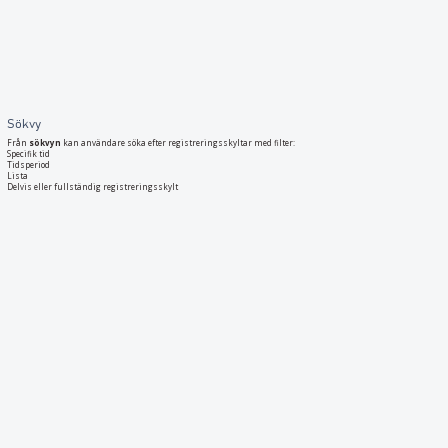
Sökvy
Från
sökvyn
kan användare söka efter registreringsskyltar med filter:
Specifik tid
Tidsperiod
Lista
Delvis eller fullständig registreringsskylt