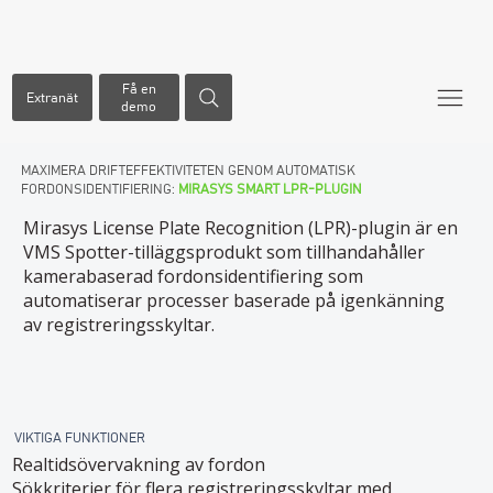
Få en
Extranät
demo
MAXIMERA DRIFTEFFEKTIVITETEN GENOM AUTOMATISK
FORDONSIDENTIFIERING:
MIRASYS
SMART LPR-PLUGIN
Mirasys License Plate Recognition (LPR)-plugin är en
VMS Spotter-tilläggsprodukt som tillhandahåller
kamerabaserad fordonsidentifiering som
automatiserar processer baserade på igenkänning
av registreringsskyltar.
VIKTIGA FUNKTIONER
Realtidsövervakning av fordon
Sökkriterier för flera registreringsskyltar med